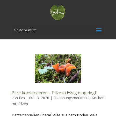
Seite wählen
Pilze konservieren – Pilze in Essig eingelegt
von
Eva
|
Okt. 3, 2020
|
Erkennungsmerkmale
,
Kochen
mit Pilzen
Derzeit sprießen überall Pilze aus dem Boden. Viele